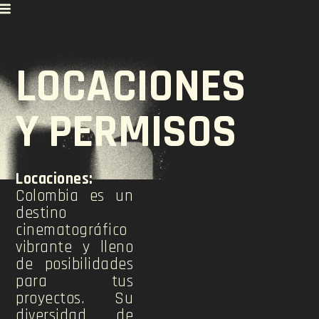
RABAJO
COLOMBIA?
LOCACIONES
Y PERMISOS
Locaciones:
Colombia es un
destino
cinematográfico
vibrante y lleno
de posibilidades
para tus
proyectos. Su
diversidad de